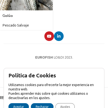
Galúa
Pescado Salvaje
EUROFISH
LO&DI
2023.
AVISO LEGAL
POLÍTICA DE PRIVACIDAD
POLÍTICA DE COOKIES
Política de Cookies
Utilizamos cookies para ofrecerte la mejor experiencia en
nuestra web.
Puedes aprender más sobre qué cookies utilizamos o
RECENT POSTS
desactivarlas en los ajustes.
English
(
Inglés
)
Français
(
Francés
)
Italiano
Aceptar
Rechazar
Ajustes