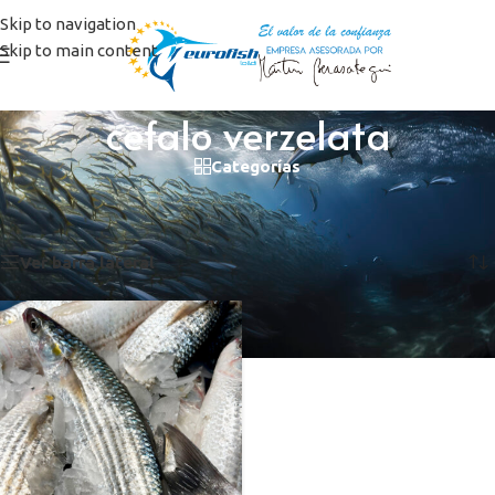
Skip to navigation
Skip to main content
cefalo verzelata
Categorías
Inicio
/
Productos etiquetados “cefalo verzelata”
Mostrando el único resultado
Ver barra lateral