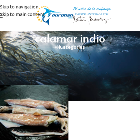
Skip to navigation
Skip to main content
calamar indio
Categorías
Inicio
/
Productos etiquetados “calamar indio”
Mostrando el único resultado
Ver barra lateral