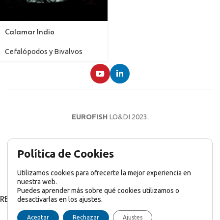
Calamar Indio
Cefalópodos y Bivalvos
EUROFISH
LO&DI
2023.
AVISO LEGAL
POLÍTICA DE PRIVACIDAD
POLÍTICA DE COOKIES
Política de Cookies
Utilizamos cookies para ofrecerte la mejor experiencia en
nuestra web.
Puedes aprender más sobre qué cookies utilizamos o
RECENT POSTS
desactivarlas en los ajustes.
English
(
Inglés
)
Français
(
Francés
)
Italiano
Aceptar
Rechazar
Ajustes