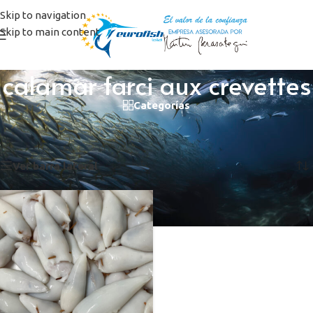
Skip to navigation
Skip to main content
calamar farci aux crevettes
Categorías
Inicio
/
Productos etiquetados “calamar farci aux crevettes”
Mostrando el único resultado
Ver barra lateral