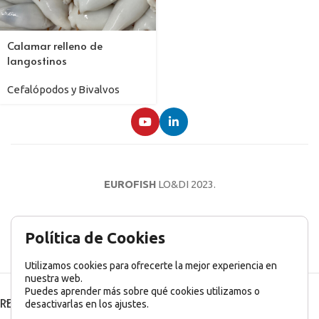
Calamar relleno de
langostinos
Cefalópodos y Bivalvos
EUROFISH
LO&DI
2023.
AVISO LEGAL
POLÍTICA DE PRIVACIDAD
POLÍTICA DE COOKIES
Política de Cookies
Utilizamos cookies para ofrecerte la mejor experiencia en
nuestra web.
Puedes aprender más sobre qué cookies utilizamos o
RECENT POSTS
desactivarlas en los ajustes.