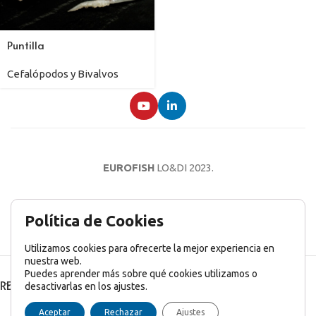
Puntilla
Cefalópodos y Bivalvos
EUROFISH
LO&DI
2023.
AVISO LEGAL
POLÍTICA DE PRIVACIDAD
POLÍTICA DE COOKIES
Política de Cookies
Utilizamos cookies para ofrecerte la mejor experiencia en
nuestra web.
Puedes aprender más sobre qué cookies utilizamos o
RECENT POSTS
desactivarlas en los ajustes.
English
(
Inglés
)
Français
(
Francés
)
Italiano
Aceptar
Rechazar
Ajustes