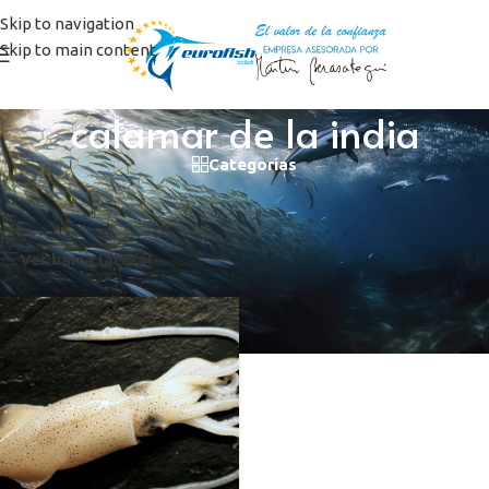
Skip to navigation
Skip to main content
calamar de la india
Categorías
Inicio
/
Productos etiquetados “calamar de la india”
Mostrando el único resultado
Ver barra lateral