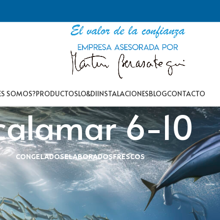
ES SOMOS?
PRODUCTOS
LO&DI
INSTALACIONES
BLOG
CONTACTO
calamar 6-10
CONGELADOS
ELABORADOS
FRESCOS