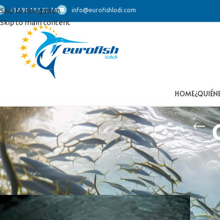
Skip to navigation
+34 91 192 22 74
info@eurofishlodi.com
Skip to main content
HOME
¿QUIÉN
Inicio
/
Productos etiquetados “calamar 6-10”