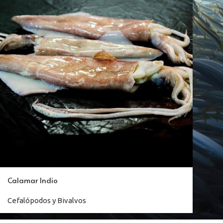
Calamar Indio
Cefalópodos y Bivalvos