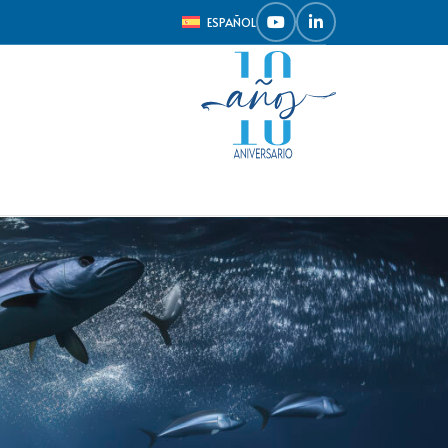
ESPAÑOL
Mostrar
9
12
18
24