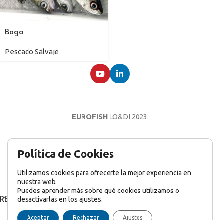
Boga
Pescado Salvaje
EUROFISH
LO&DI
2023.
AVISO LEGAL
POLÍTICA DE PRIVACIDAD
POLÍTICA DE COOKIES
Política de Cookies
Utilizamos cookies para ofrecerte la mejor experiencia en
nuestra web.
Puedes aprender más sobre qué cookies utilizamos o
RECENT POSTS
desactivarlas en los ajustes.
English
(
Inglés
)
Français
(
Francés
)
Italiano
Aceptar
Rechazar
Ajustes