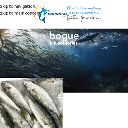
Skip to navigation
Skip to main content
bogue
Categorías
Inicio
/
Productos etiquetados “bogue”
Mostrando el único resultado
Ver barra lateral