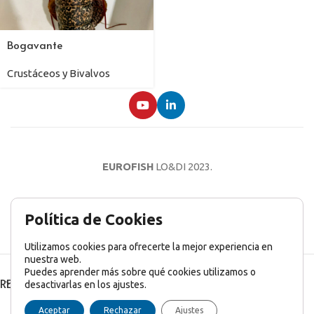
Bogavante
Crustáceos y Bivalvos
EUROFISH
LO&DI
2023.
AVISO LEGAL
POLÍTICA DE PRIVACIDAD
POLÍTICA DE COOKIES
Política de Cookies
Utilizamos cookies para ofrecerte la mejor experiencia en
nuestra web.
Puedes aprender más sobre qué cookies utilizamos o
RECENT POSTS
desactivarlas en los ajustes.
English
(
Inglés
)
Français
(
Francés
)
Italiano
Aceptar
Rechazar
Ajustes