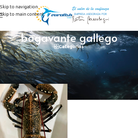
Skip to navigation
Skip to main content
bogavante gallego
Categorías
Inicio
/
Productos etiquetados “bogavante gallego”
Mostrando el único resultado
Ver barra lateral