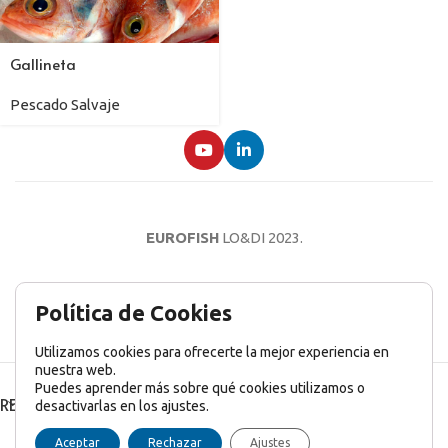
Gallineta
Pescado Salvaje
EUROFISH
LO&DI
2023.
AVISO LEGAL
POLÍTICA DE PRIVACIDAD
POLÍTICA DE COOKIES
Política de Cookies
Utilizamos cookies para ofrecerte la mejor experiencia en
nuestra web.
Puedes aprender más sobre qué cookies utilizamos o
RECENT POSTS
desactivarlas en los ajustes.
English
(
Inglés
)
Français
(
Francés
)
Italiano
Aceptar
Rechazar
Ajustes