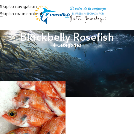
Skip to navigation
Skip to main content
Blackbelly Rosefish
Categorías
Inicio
/
Productos etiquetados “Blackbelly Rosefish”
Mostrando el único resultado
Ver barra lateral