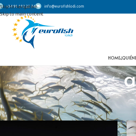
Skip to navigation
+34 91 192 22 74
info@eurofishlodi.com
Skip to main content
HOME
¿QUIÉN
a
Inicio
/
Productos etiquetados “anelli di totano”