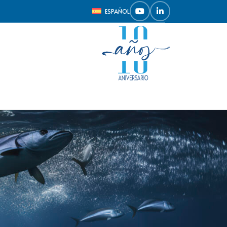
ESPAÑOL
Mostrar
9
12
18
24