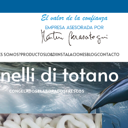
ES SOMOS?
PRODUCTOS
LO&DI
INSTALACIONES
BLOG
CONTACTO
nelli di totano
CONGELADOS
ELABORADOS
FRESCOS