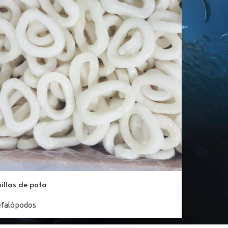
illas de pota
efalópodos