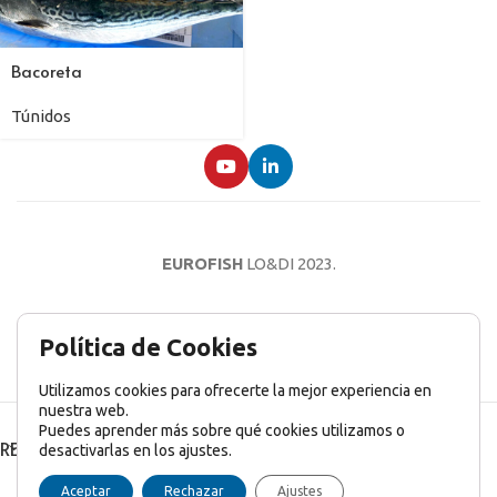
Bacoreta
Túnidos
EUROFISH
LO&DI
2023.
AVISO LEGAL
POLÍTICA DE PRIVACIDAD
POLÍTICA DE COOKIES
Política de Cookies
Utilizamos cookies para ofrecerte la mejor experiencia en
nuestra web.
Puedes aprender más sobre qué cookies utilizamos o
RECENT POSTS
desactivarlas en los ajustes.
English
(
Inglés
)
Français
(
Francés
)
Italiano
Aceptar
Rechazar
Ajustes