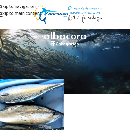
Skip to navigation
Skip to main content
albacora
Categorías
Inicio
/
Productos etiquetados “albacora”
Mostrando el único resultado
Ver barra lateral