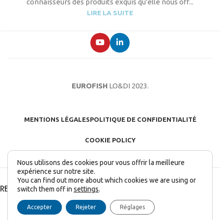
connaisseurs des produits exquis qu'elle nous off...
LIRE LA SUITE
EUROFISH
LO&DI
2023.
MENTIONS LÉGALES
POLITIQUE DE CONFIDENTIALITÉ
COOKIE POLICY
Nous utilisons des cookies pour vous offrir la meilleure
expérience sur notre site.
You can find out more about which cookies we are using or
RECENT POSTS
switch them off in
settings
.
English
(
Anglais
)
Français
Italiano
(
Italien
)
Accepter
Rejeter
Réglages
Español
(
Espagnol
)