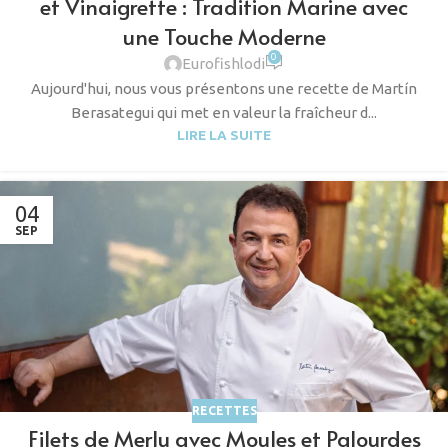
et Vinaigrette : Tradition Marine avec
une Touche Moderne
0
Eurofishlodi
Aujourd'hui, nous vous présentons une recette de Martín
Berasategui qui met en valeur la fraîcheur d...
LIRE LA SUITE
04
SEP
RECETTES
Filets de Merlu avec Moules et Palourdes